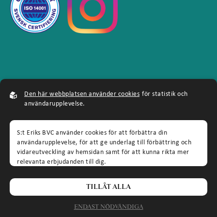
Den här webbplatsen använder cookies
för statistik och
användarupplevelse.
S:t Eriks BVC använder cookies för att förbättra din
användarupplevelse, för att ge underlag till förbättring och
© 2026, hemsidan och allt dess innehåll tillhör S:t Eriks
vidareutveckling av hemsidan samt för att kunna rikta mer
vårdcentral, och får ej kopieras eller användas utan
relevanta erbjudanden till dig.
tillåtelse.
Läs gärna vår
personuppgiftspolicy
. Om du samtycker till vår
användning, välj
Tillåt alla
. Om du vill ändra ditt val i efterhand
Webb av
Sphinxly
|
Easyweb
publiceringsverktyg
TILLÅT ALLA
hittar du den möjligheten i botten på sidan.
ENDAST NÖDVÄNDIGA